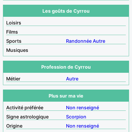
Les goûts de Cyrrou
Loisirs
Films
Sports
Randonnée
Autre
Musiques
Profession de Cyrrou
Métier
Autre
Plus sur ma vie
Activité préférée
Non renseigné
Signe astrologique
Scorpion
Origine
Non renseigné