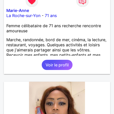
Marie-Anne
La Roche-sur-Yon
-
71 ans
Femme célibataire de 71 ans recherche rencontre
amoureuse
Marche, randonnée, bord de mer, cinéma, la lecture,
restaurant, voyages. Quelques activités et loisirs
que j'aimerais partager ainsi que les vôtres.
Recevoir mes enfants, mes petits-enfants et mes
amis. Bénévolat auprès des enfants à l’école, pour le
Voir le profil
cinéma indépendant... Se rencontrer, être à l’écoute,
échanger avec une personne de confiance, pour une
vie de partage, de tendresse. Les voyages et où
randonnées en France ou à l'étranger à deux en
dehors des sentiers battus me raviraient. Je
m'engage à répondre à votre message. Au plaisir de
vous lire.