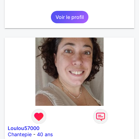
Voir le profil
Loulou57000
Chantepie
-
40 ans