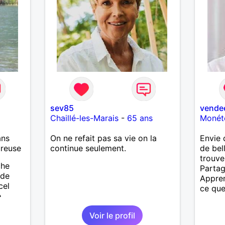
sev85
vende
Chaillé-les-Marais
-
65 ans
Monét
ans
On ne refait pas sa vie on la
Envie 
ureuse
continue seulement.
de bel
trouve
che
Partag
 de
Appren
cel
ce que
e
ait
Voir le profil
enfants