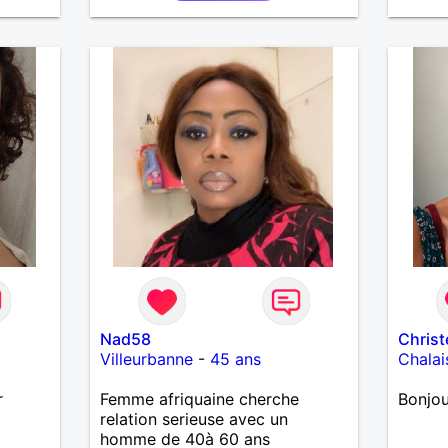
es et
eurs
 à ma
vous
Nad58
Christ
Villeurbanne
-
45 ans
Chalai
r
Femme afriquaine cherche
Bonjou
relation serieuse avec un
homme de 40à 60 ans