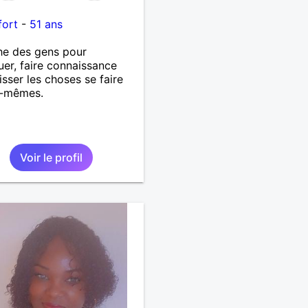
i
fort
-
51 ans
he des gens pour
uer, faire connaissance
aisser les choses se faire
s-mêmes.
Voir le profil