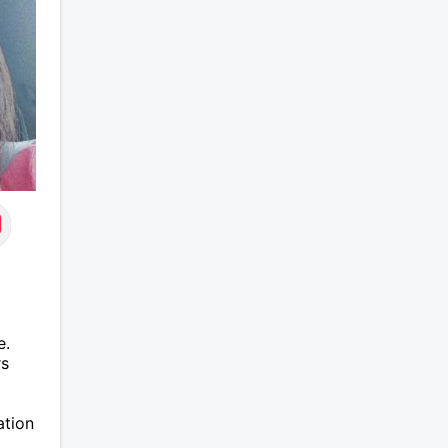
e.
rs
ation