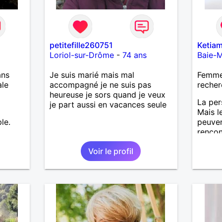
petitefille260751
Ketia
Loriol-sur-Drôme
-
74 ans
Baie-M
ans
Je suis marié mais mal
Femme 
ale
accompagné je ne suis pas
recher
heureuse je sors quand je veux
La per
je part aussi en vacances seule
Mais l
le.
peuven
rencon
Voir le profil