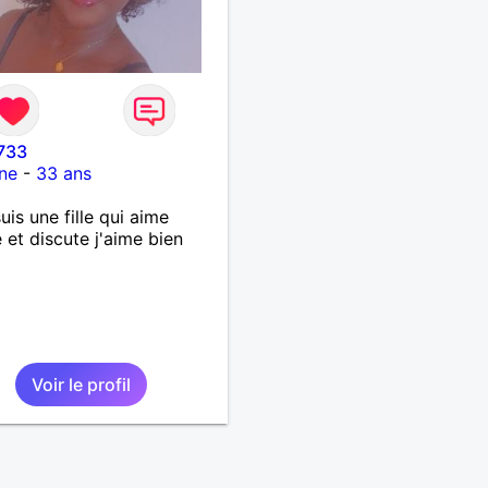
733
ne
-
33 ans
suis une fille qui aime
 et discute j'aime bien
Voir le profil