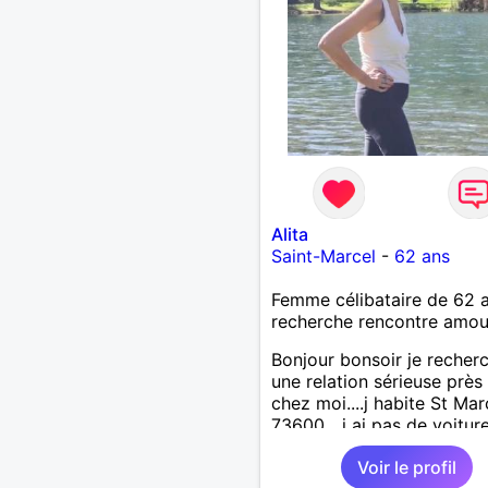
Alita
Saint-Marcel
-
62 ans
Femme célibataire de 62 
recherche rencontre amo
Bonjour bonsoir je recher
une relation sérieuse près
chez moi....j habite St Mar
73600....j ai pas de voitur
50km ... quelqu'un qui aur
Voir le profil
entre 55 et 64 ans...sans 