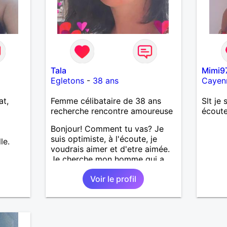
Tala
Mimi9
Egletons
-
38 ans
Cayen
at,
Femme célibataire de 38 ans
Slt je 
recherche rencontre amoureuse
écoute
Bonjour! Comment tu vas? Je
suis optimiste, à l'écoute, je
le.
voudrais aimer et d'etre aimée.
Je cherche mon homme qui a
38-48 ans. Aussi en Correse en
Voir le profil
préférence ou dans son alentour
vu que je travaille en CDI et je
ne peux pas souvent voyager
loin. Merci. Bon chance à tout le
monde.