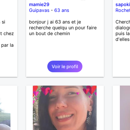
mamie29
sapok
Guipavas
-
63 ans
Roche
 si
bonjour j ai 63 ans et je
Cherc
recherche quelqu un pour faire
dialog
nt chez
un bout de chemin
puis l
d'elle
 par la
Voir le profil