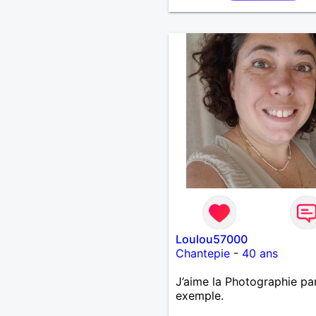
de préférence même adult
qui n aurait garder aucun
contact avec une où plusi
ex...si vous correspondez
recherche ecrivez moi je 
répondrai...
Loulou57000
Chantepie
-
40 ans
J’aime la Photographie pa
exemple.