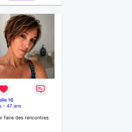
elle 16
s
-
47 ans
r faire des rencontres