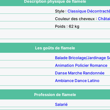
Description physique de flamele
Style :
Classique
Décontract
Couleur des cheveux :
Châta
Poids : 62 kg
Les goûts de flamele
Balade
Bricolage/Jardinage
S
Animation
Policier
Romance
Danse
Marche
Randonnée
Ambiance
Dance
Latino
Profession de flamele
Salarié