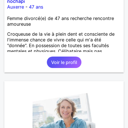
nochapi
Auxerre
-
47 ans
Femme divorcé(e) de 47 ans recherche rencontre
amoureuse
Croqueuse de la vie à plein dent et consciente de
l'immense chance de vivre celle qui m'a été
"donnée". En possession de toutes ses facultés
mentales et physiques. Célibataire mais pas
solitaire, je mène une vie bien remplie. Je ne suis
Voir le profil
pas sur ce site par dépit, ni en tant que
représentatrice de la Femme Divorcée Mal dans sa
peau. A bientôt.