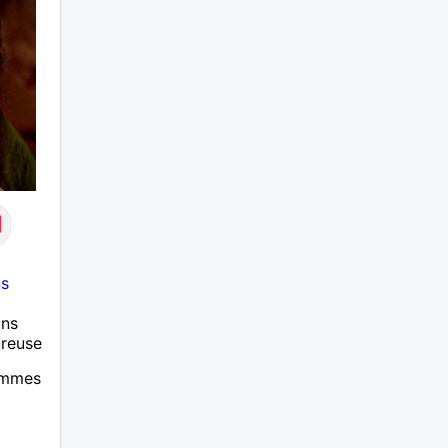
ns
ans
ureuse
hommes