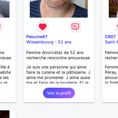
Peluche67
CR07
Wissembourg
-
52 ans
Saint-
ans
Femme divorcé(e) de 52 ans
Femme
ureuse
recherche rencontre amoureuse
recher
lle é
Je suis une personne qui aime
Femme 
habite
faire la cuisine et la pâtisserie. J
Péray,
e les
aime me promener. J aime aussi
amoure
s et
lire et faire de la broderie. Et je
la fidé
suis malade depuis ma
aventu
Voir le profil
naissance.
une re
échan
savoir 
les deu
Au plai