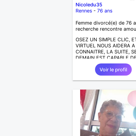
Nicoledu35
Rennes
-
76 ans
Femme divorcé(e) de 76 
recherche rencontre amo
OSEZ UN SIMPLE CLIC, E
VIRTUEL NOUS AIDERA 
CONNAITRE, LA SUITE, S
DEMAIN EST CAPABLE DE
ECRIRE; J AIMERAIS
Voir le profil
RENCONTRER, LA COMPLI
LE PARTAGE DES BELLES
CHOSES DE LA VIE : BAL
VOYAGES EN FRANCE OU
AILLEURS. ETRE A L ECO
DE L AUTRE, ET LA VIE S
PLUS BELLE
ENCORE.....................