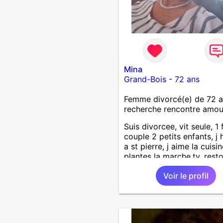
Mina
Grand-Bois
-
72 ans
Femme divorcé(e) de 72 
recherche rencontre amo
Suis divorcee, vit seule, 1 fi
couple 2 petits enfants, j 
a st pierre, j aime la cuisin
plantes la marche,tv, resto
voyages 1m65 68 kgse
Voir le profil