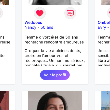
Weddoes
Ombel
Nancy
-
50 ans
Evry
ans
Femme divorcé(e) de 50 ans
Femme 
ureuse
recherche rencontre amoureuse
recher
Croquer la vie à pleines dents,
Je sui
te.
croire en l’amour vrai et
sensib
réciproque… Un homme sérieux,
libre 
honnête / fidèle, qui saurait me
motivé
faire rire à nouveau, est le bien
longue
Voir le profil
venu !
sincèr