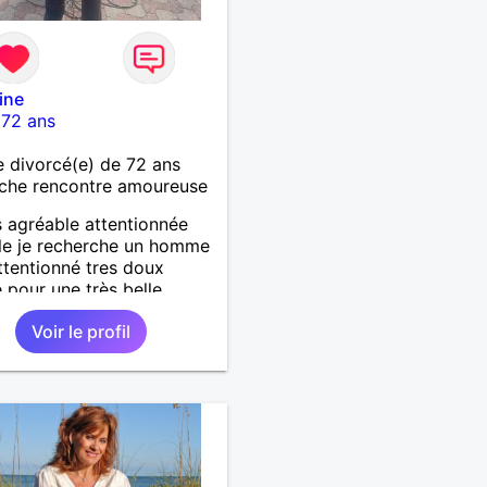
ine
-
72 ans
divorcé(e) de 72 ans
che rencontre amoureuse
s agréable attentionnée
le je recherche un homme
attentionné tres doux
 pour une très belle
 histoire sérieuse et
Voir le profil
e