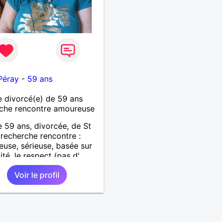
Péray
-
59 ans
 divorcé(e) de 59 ans
che rencontre amoureuse
59 ans, divorcée, de St
 recherche rencontre :
use, sérieuse, basée sur
lité, le respect (pas d'
re d'un soir). Rien ne vaut
Voir le profil
ncontre après quelques
ges par messages pour
si il y a un feeling entre
x et le désir de se revoir.
sir de se découvrir...