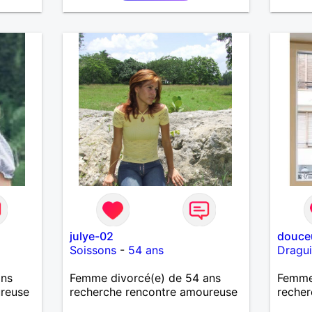
responsable, ambitieux,
plus si
entreprenant, fort de caractère
et avec le sens de l'humour. Il
saura me chouchouter et me
mettre en valeur, me donner son
amour et attention. Merci de
m'avoir lu et à bientôt...
julye-02
douceu
Soissons
-
54 ans
Dragu
ans
Femme divorcé(e) de 54 ans
Femme 
ureuse
recherche rencontre amoureuse
recher