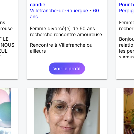
candie
Pour t
Villefranche-de-Rouergue
-
60
Perpi
ans
ans
Femme
ureuse
Femme divorcé(e) de 60 ans
recher
recherche rencontre amoureuse
T LE
Bonjou
A NOUS
Rencontre à Villefranche ou
relati
EUL
ailleurs
les pe
 L
s'amus
Voir le profil
CITE,
ADES,
UTE
ERA