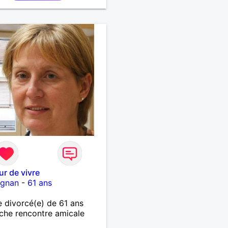
 affinités.
r de vivre
ignan
-
61 ans
divorcé(e) de 61 ans
che rencontre amicale