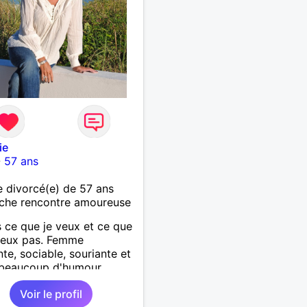
ie
-
57 ans
divorcé(e) de 57 ans
che rencontre amoureuse
s ce que je veux et ce que
veux pas. Femme
nte, sociable, souriante et
 beaucoup d'humour
e à faire de nouvelles
Voir le profil
ssances amicales voire