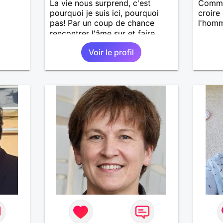
La vie nous surprend, c'est
Comme 
pourquoi je suis ici, pourquoi
croire
pas! Par un coup de chance
l'homm
rencontrer l'âme sur et faire
notre parcours à deux. Je suis
Voir le profil
un peu timide et un peu bavarde
lorsque je me sens bien.
J'attends de vos nouvelles.