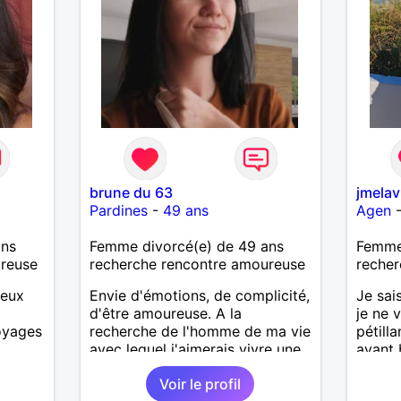
brune du 63
jmelav
Pardines
-
49 ans
Agen
ans
Femme divorcé(e) de 49 ans
Femme 
ureuse
recherche rencontre amoureuse
recher
ieux
Envie d'émotions, de complicité,
Je sai
d'être amoureuse. A la
je ne 
voyages
recherche de l'homme de ma vie
pétilla
avec lequel j'aimerais vivre une
ayant
vraie histoire et partager le
cherch
Voir le profil
quotidien. Il devra être sincère,
connai