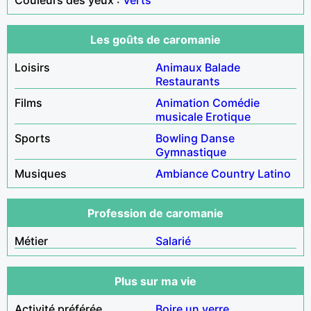
Les goûts de caromanie
Loisirs
Animaux
Balade
Restaurants
Films
Animation
Comédie
musicale
Erotique
Sports
Bowling
Danse
Gymnastique
Musiques
Ambiance
Country
Latino
Profession de caromanie
Métier
Salarié
Plus sur ma vie
Activité préférée
Boire un verre