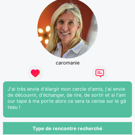
caromanie
J'ai très envie d'élargir mon cercle d'amis, j'ai envie
de découvrir, d'échanger, de rire, de sortir et si l'am
our tape à ma porte alors ce sera la cerise sur le gâ
teau !
Type de rencontre recherché