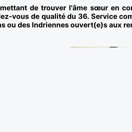
rmettant de trouver l'âme sœur en co
dez-vous de qualité du 36. Service co
ens ou des Indriennes ouvert(e)s aux re
ux
ndre.
s très variées, est propice
promenant au bord du lac de
Chènevières, vous croiserez
nt conçu pour les personnes
rmet aussi de contacter des