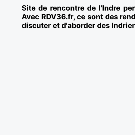
Site de rencontre de l'Indre pe
Avec RDV36.fr, ce sont des ren
discuter et d'aborder des Indri
Rencontre Châteauro
Multipliez les belles rencontres dans l'I
Châteauroux situé au cœur de régions naturelle
aux jolies
rencontres à Châteauroux
. En vous 
Belle-Isle par exemple ou dans l'Écoparc de 
sûrement des Castelroussins sympathiques.
RDV36.fr est un club de rencontre spécialeme
seules de l'Indre et sa région proche. Il pe