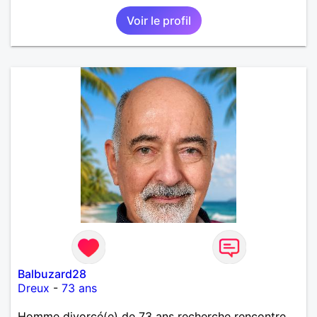
Voir le profil
Balbuzard28
Dreux
-
73 ans
Homme divorcé(e) de 73 ans recherche rencontre