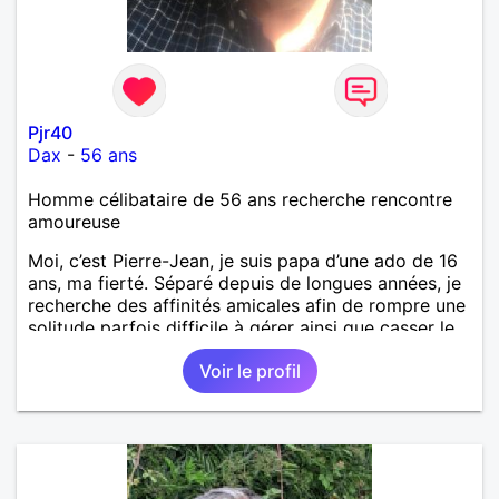
Pjr40
Dax
-
56 ans
Homme célibataire de 56 ans recherche rencontre
amoureuse
Moi, c’est Pierre-Jean, je suis papa d’une ado de 16
ans, ma fierté. Séparé depuis de longues années, je
recherche des affinités amicales afin de rompre une
solitude parfois difficile à gérer ainsi que casser le
vague à l’âme. L’amitié reste extrêmement
Voir le profil
importante à mes yeux mais peut se décliner en des
sentiments plus puissants. « Le temps fera son
œuvre » disait Arthur Schopenhauer, philosophe
allemand que j’adore. J’aime discuter sans pour
autant être trop locace. Je suis bourré de qualités
avec très peu de défauts. Je suis altruiste,