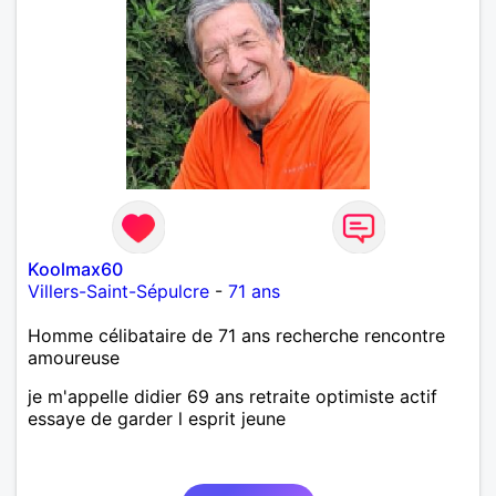
bienveillant, empathique, attentionné, honnête,
respectueux, doux de caractère et compréhensif : je
laisse « glisser » beaucoup de choses. Mais ne vous
m’éprenez pas Mesdames, si une personne que
j’aime me trahit une fois, il n’y aura pas de seconde
chance et je l’effacerai à « vitam eternam ».
Néanmoins, je suis un tout petit peu maniaque ainsi
qu’impatient. J’essaye de faire des efforts. Rien de
bien dramatique ! Du moins je le pense……Je suis un
homme facile à vivre. À vous si vous le souhaitez,
d’apprendre à me connaître davantage. J’en serai
ravi….A très bientôt je l’espère.
Koolmax60
Villers-Saint-Sépulcre
-
71 ans
Homme célibataire de 71 ans recherche rencontre
amoureuse
je m'appelle didier 69 ans retraite optimiste actif
essaye de garder l esprit jeune