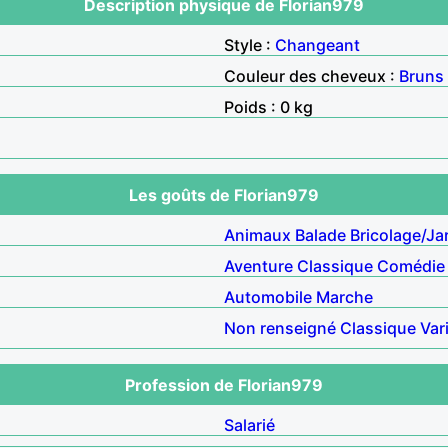
Description physique de Florian979
Style :
Changeant
Couleur des cheveux :
Bruns
Poids : 0 kg
Les goûts de Florian979
Animaux
Balade
Bricolage/Ja
Aventure
Classique
Comédie
Automobile
Marche
Non renseigné
Classique
Var
Profession de Florian979
Salarié