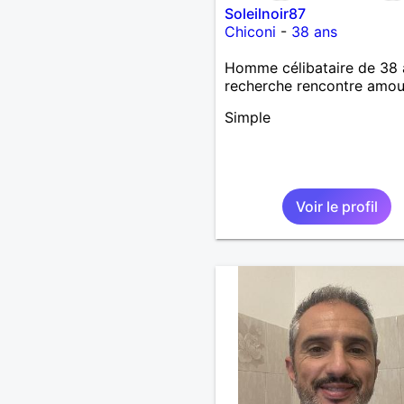
Soleilnoir87
Chiconi
-
38 ans
Homme célibataire de 38 
recherche rencontre amo
Simple
Voir le profil