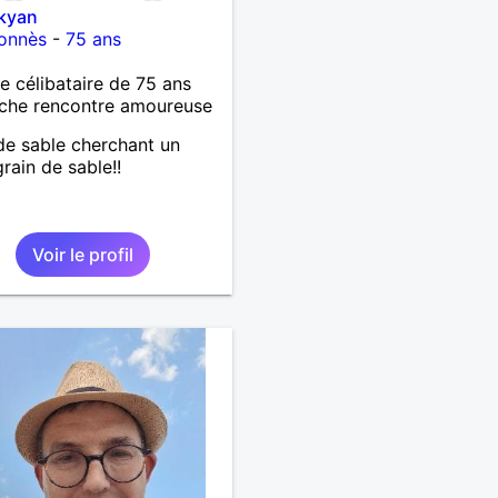
kyan
 de 60 ans
lonnès
-
75 ans
célibataire de 75 ans
che rencontre amoureuse
de sable cherchant un
grain de sable!!
Voir le profil