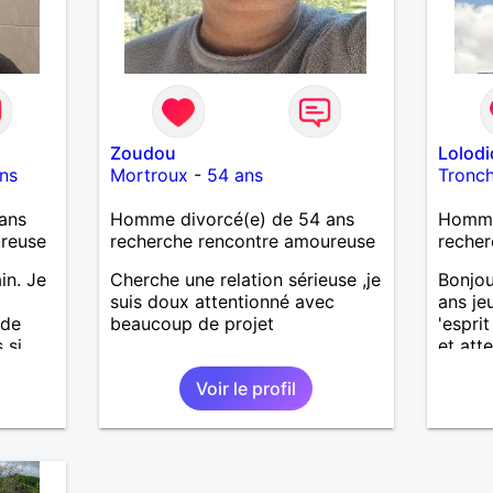
Zoudou
Lolod
ns
Mortroux
-
54 ans
Tronc
ans
Homme divorcé(e) de 54 ans
Homme
ureuse
recherche rencontre amoureuse
recher
in. Je
Cherche une relation sérieuse ,je
Bonjou
suis doux attentionné avec
ans je
 de
beaucoup de projet
'esprit
 si
et att
.
de la 
Voir le profil
ges et
beauco
ps en
femme 
 petit
ma vie 
fin de 
e.
contra