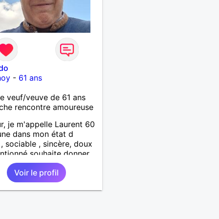
ido
hoy
-
61 ans
 veuf/veuve de 61 ans
che rencontre amoureuse
r, je m'appelle Laurent 60
une dans mon état d
 , sociable , sincère, doux
entionné souhaite donner
tendresse , de l'amour et
Voir le profil
up de bonheur a la
qui souhaitera partager
. Bientôt en retraite a la
l 'année et libre de toute
inte. Digne de confiance à