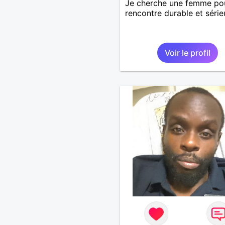
Je cherche une femme po
rencontre durable et série
Voir le profil