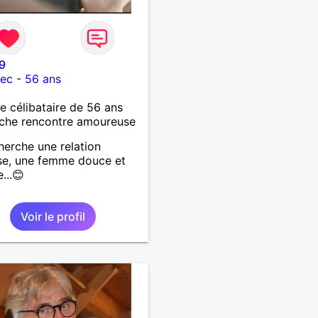
9
lec
-
56 ans
célibataire de 56 ans
che rencontre amoureuse
herche une relation
se, une femme douce et
e...😊
Voir le profil