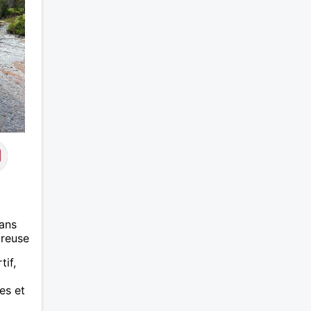
 styles
la fem
as trop
accord
rt
Pour l
utôt
découv
 je le
ans
ureuse
tif,
es et