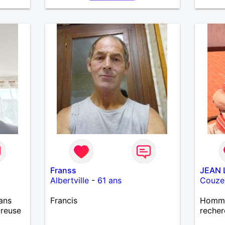
Franss
JEAN 
Albertville
-
61 ans
Couze
ans
Francis
Homme
ureuse
recher