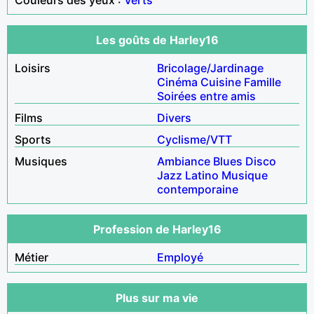
Les goûts de Harley16
Loisirs
Bricolage/Jardinage
Cinéma
Cuisine
Famille
Soirées entre amis
Films
Divers
Sports
Cyclisme/VTT
Musiques
Ambiance
Blues
Disco
Jazz
Latino
Musique
contemporaine
Profession de Harley16
Métier
Employé
Plus sur ma vie