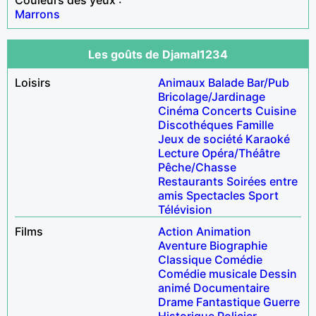
Marrons
Les goûts de Djamal1234
Loisirs
Animaux
Balade
Bar/Pub
Bricolage/Jardinage
Cinéma
Concerts
Cuisine
Discothéques
Famille
Jeux de société
Karaoké
Lecture
Opéra/Théâtre
Pêche/Chasse
Restaurants
Soirées entre
amis
Spectacles
Sport
Télévision
Films
Action
Animation
Aventure
Biographie
Classique
Comédie
Comédie musicale
Dessin
animé
Documentaire
Drame
Fantastique
Guerre
Historique
Policier