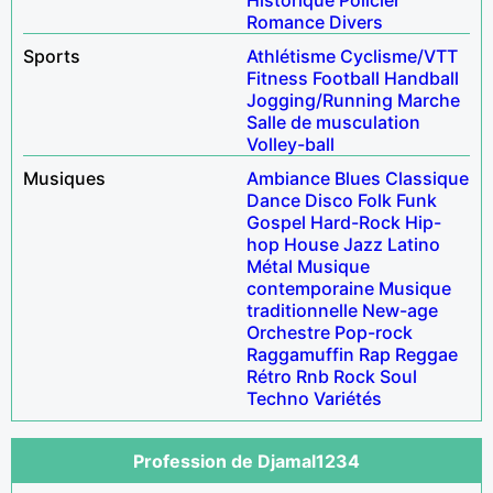
Romance
Divers
Sports
Athlétisme
Cyclisme/VTT
Fitness
Football
Handball
Jogging/Running
Marche
Salle de musculation
Volley-ball
Musiques
Ambiance
Blues
Classique
Dance
Disco
Folk
Funk
Gospel
Hard-Rock
Hip-
hop
House
Jazz
Latino
Métal
Musique
contemporaine
Musique
traditionnelle
New-age
Orchestre
Pop-rock
Raggamuffin
Rap
Reggae
Rétro
Rnb
Rock
Soul
Techno
Variétés
Profession de Djamal1234