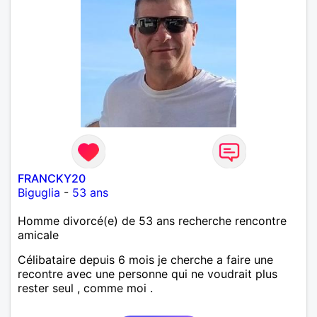
FRANCKY20
Biguglia
-
53 ans
Homme divorcé(e) de 53 ans recherche rencontre
amicale
Célibataire depuis 6 mois je cherche a faire une
recontre avec une personne qui ne voudrait plus
rester seul , comme moi .