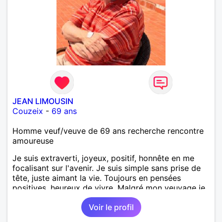
JEAN LIMOUSIN
Couzeix
-
69 ans
Homme veuf/veuve de 69 ans recherche rencontre
amoureuse
Je suis extraverti, joyeux, positif, honnête en me
focalisant sur l'avenir. Je suis simple sans prise de
tête, juste aimant la vie. Toujours en pensées
positives, heureux de vivre. Malgré mon veuvage je
me tourne vers l'avenir pour une deuxième vie
Voir le profil
intense, remplie de joie, de tendresse et pourquoi
pas par la suite d'amour. Déjà dans un premier