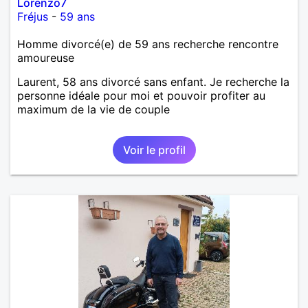
Lorenzo7
Fréjus
-
59 ans
Homme divorcé(e) de 59 ans recherche rencontre
amoureuse
Laurent, 58 ans divorcé sans enfant. Je recherche la
personne idéale pour moi et pouvoir profiter au
maximum de la vie de couple
Voir le profil