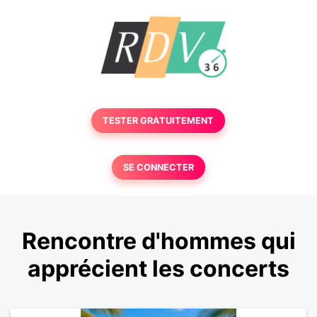
TESTER GRATUITEMENT
SE CONNECTER
Rencontre d'hommes qui
apprécient les concerts