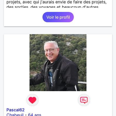
projets, avec qui j'aurais envie de faire des projets,
des sorties, des voyages et beaucoup d'autres
choses.
Voir le profil
Pascal62
Chabeuil
-
64 ans