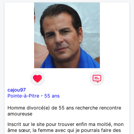
cajou97
Pointe-à-Pitre
-
55 ans
Homme divorcé(e) de 55 ans recherche rencontre
amoureuse
Inscrit sur le site pour trouver enfin ma moitié, mon
âme sœur, la femme avec qui je pourrais faire des