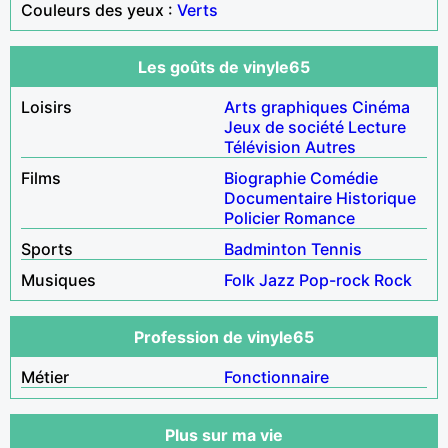
Couleurs des yeux :
Verts
Les goûts de vinyle65
Loisirs
Arts graphiques
Cinéma
Jeux de société
Lecture
Télévision
Autres
Films
Biographie
Comédie
Documentaire
Historique
Policier
Romance
Sports
Badminton
Tennis
Musiques
Folk
Jazz
Pop-rock
Rock
Profession de vinyle65
Métier
Fonctionnaire
Plus sur ma vie