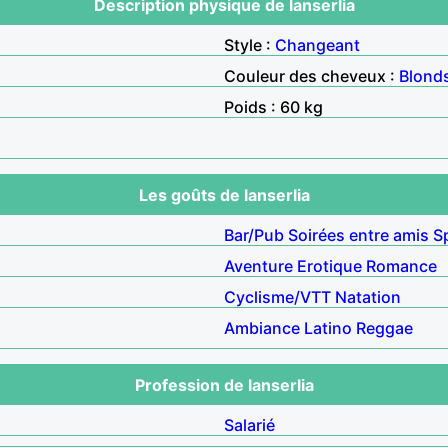
Description physique de lanserlia
Style :
Changeant
Couleur des cheveux :
Blond
Poids : 60 kg
Les goûts de lanserlia
Bar/Pub
Soirées entre amis
S
Aventure
Erotique
Romance
Cyclisme/VTT
Natation
Ambiance
Latino
Reggae
Profession de lanserlia
Salarié