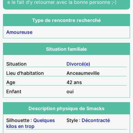
e le fait d'y retourner avec la bonne personne ;-)
Type de rencontre recherché
Amoureuse
Situation familiale
Situation
Divorcé(e)
Lieu d'habitation
Anceaumeville
Age
42 ans
Enfant
oui
Description physique de Smacks
Silhouette :
Quelques
Style :
Décontracté
kilos en trop