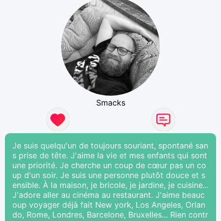
Smacks
Je suis quelqu'un de toujours souriant, spontané san
s prise de tête. J'aime la vie et mes enfants qui sont
une priorité. Je cherche un coup de cœur pas un co
up d'un soir. Je suis une personne plutôt douce et s
ensible. À la maison, je bricole, je jardine, je cuisine...
J'adore aller au cinéma au restaurant. J'aime beauc
oup voyager déjà fait New york, Los Angeles, Orlan
do, Rome, Londres, Barcelone, Bruxelles... Rien contr