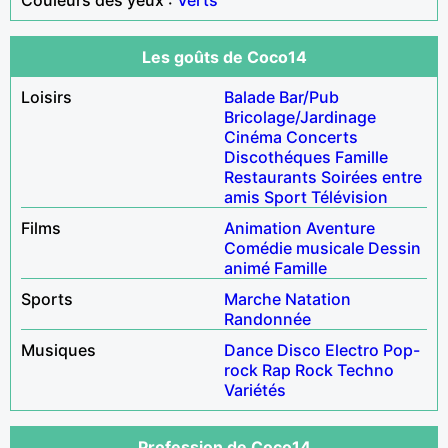
Les goûts de Coco14
Loisirs
Balade
Bar/Pub
Bricolage/Jardinage
Cinéma
Concerts
Discothéques
Famille
Restaurants
Soirées entre
amis
Sport
Télévision
Films
Animation
Aventure
Comédie musicale
Dessin
animé
Famille
Sports
Marche
Natation
Randonnée
Musiques
Dance
Disco
Electro
Pop-
rock
Rap
Rock
Techno
Variétés
Profession de Coco14