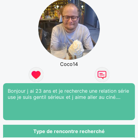
Coco14
Bonjour j ai 23 ans et je recherche une relation série
use je suis gentil sérieux et j aime aller au ciné....
Type de rencontre recherché