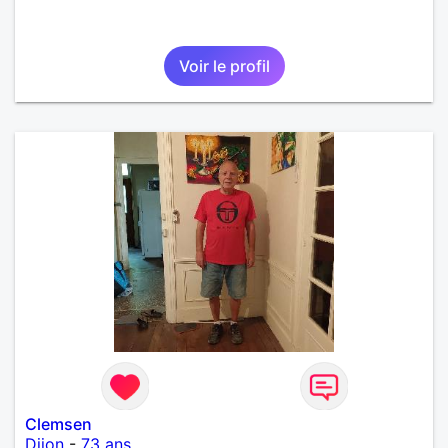
Voir le profil
Clemsen
Dijon
-
73 ans