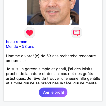
beau roman
Mende
-
53 ans
Homme divorcé(e) de 53 ans recherche rencontre
amoureuse
Je suis un garçon simple et gentil, j'ai des loisirs
proche de la nature et des animaux et des goûts
artistiques. Je rêve de trouver une jeune fille gentille
et simple qui ne se prend pas la tête, qui ne mente
pas,qui ne s'invente pas des histoires pour se faire
Voir le profil
briller, mais au contraire qu'elle soit naturelle et
modeste.