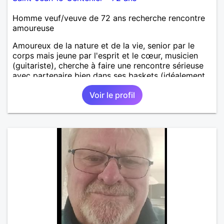
Homme veuf/veuve de 72 ans recherche rencontre
amoureuse
Amoureux de la nature et de la vie, senior par le
corps mais jeune par l'esprit et le cœur, musicien
(guitariste), cherche à faire une rencontre sérieuse
avec partenaire bien dans ses baskets (idéalement,
vous avez entre 60 et 70 ans) pour partager
Voir le profil
moments conviviaux et agréables (voyages, sorties,
concerts, etc.) et pourquoi pas faire un bout de
chemin ensemble. Au programme: humour,
décontraction et authenticité. si ce projet vous
intéresse, n'hésitez pas à me contacter, je vous
répondrai avec joie.