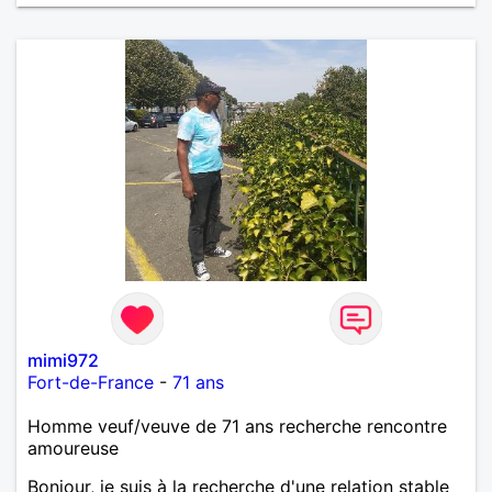
coté les choses qui ne m'apportent rien . Ma
recherche : Une personne ayant les mêmes centres
d'intérêts que moi , douce et gentille, aimant
l'humour , sociable et pétillante, aimant l'imprévu .
Dans l'absolu le chacun chez soi me conviendrait
très bien
mimi972
Fort-de-France
-
71 ans
Homme veuf/veuve de 71 ans recherche rencontre
amoureuse
Bonjour, je suis à la recherche d'une relation stable