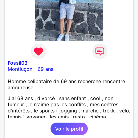
Fossil03
Montluçon
-
69 ans
Homme célibataire de 69 ans recherche rencontre
amoureuse
J'ai 68 ans , divorcé , sans enfant , cool , non
fumeur , je n'aime pas les conflits , mes centres
d'intérêts , le sports ( jogging , marche , trekk , vélo,
tennis ) voyager , les amis , resto , cinéma,
bricolage , une vie simple , saine et équilibré et
Voir le profil
enrichissante , je suis à un moment de ma vie où je
choisis le meilleurs pour mon équilibre . Je laisse de