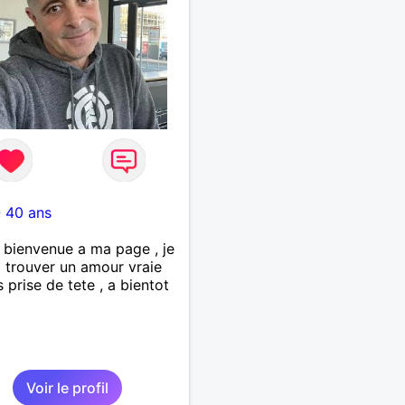
-
40 ans
 bienvenue a ma page , je
ci trouver un amour vraie
s prise de tete , a bientot
Voir le profil