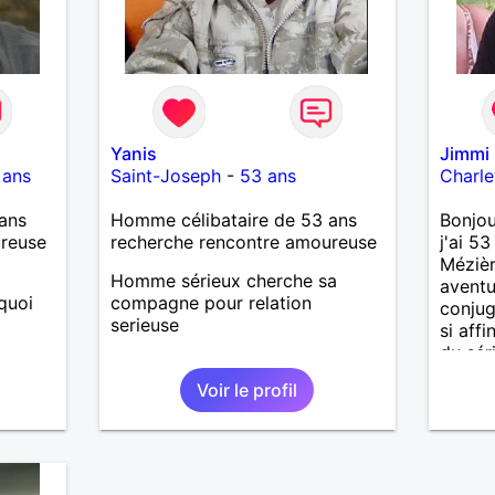
Yanis
Jimmi
 ans
Saint-Joseph
-
53 ans
Charle
ans
Homme célibataire de 53 ans
Bonjou
ureuse
recherche rencontre amoureuse
j'ai 53
Mézièr
Homme sérieux cherche sa
aventu
quoi
compagne pour relation
conjug
serieuse
si aff
du sér
long t
Voir le profil
intére