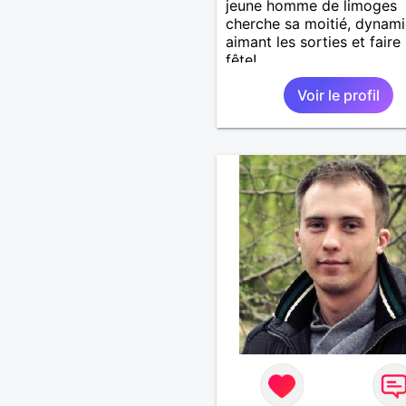
jeune homme de limoges
cherche sa moitié, dynami
aimant les sorties et faire 
fête!
Voir le profil