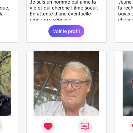
Je suis un homme qui aime la
Jeune 
que,
vie et qui cherche l'âme soeur.
la rec
la
En attente d'une éventuelle
ouvert
rencontre sérieuse.
choses
hâte d
Voir le profil
connai
messa