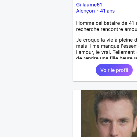
Gillaume61
Alençon
-
41 ans
Homme célibataire de 41 
recherche rencontre amo
Je croque la vie à pleine 
mais il me manque l'essent
l'amour, le vrai. Tellement
de rendre une fille heureu
ma compagnie que je
Voir le profil
"candidate" sur ce site, a
ce que pourra.