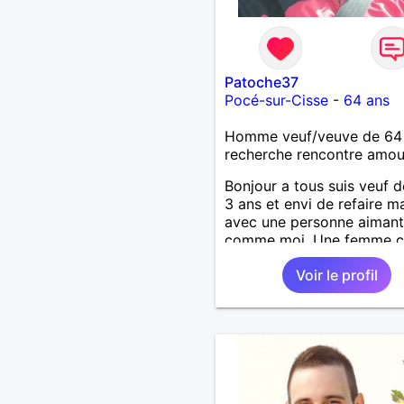
Patoche37
Pocé-sur-Cisse
-
64 ans
Homme veuf/veuve de 64
recherche rencontre amo
Bonjour a tous suis veuf d
3 ans et envi de refaire m
avec une personne aimant 
comme moi. Une femme c
sans prise de tête
Voir le profil