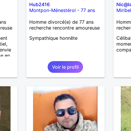
Hub2416
Nic@l
Montpon-Ménestérol
-
77 ans
Miribe
ans
Homme divorcé(e) de 77 ans
Homme 
ureuse
recherche rencontre amoureuse
recher
dent
Sympathique honnête
Céliba
iel,
momen
 envie
compa
se en
Voir le profil
dvienne