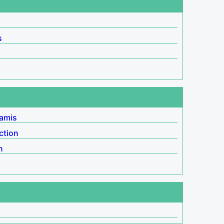
s
 amis
ction
n