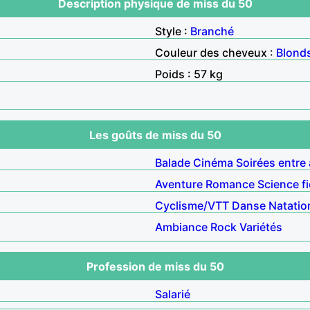
Description physique de miss du 50
Style :
Branché
Couleur des cheveux :
Blond
Poids : 57 kg
Les goûts de miss du 50
Balade
Cinéma
Soirées entre
Aventure
Romance
Science fi
Cyclisme/VTT
Danse
Natatio
Ambiance
Rock
Variétés
Profession de miss du 50
Salarié