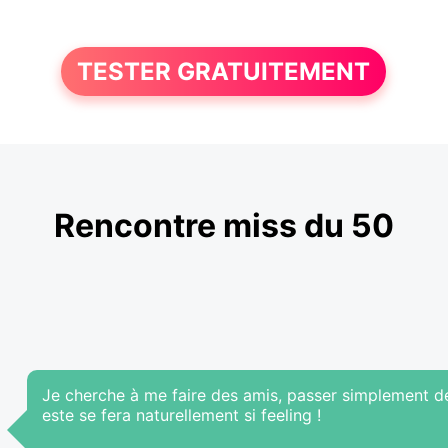
TESTER GRATUITEMENT
Rencontre miss du 50
Je cherche à me faire des amis, passer simplement d
este se fera naturellement si feeling !