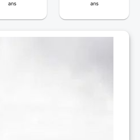
ans
ans