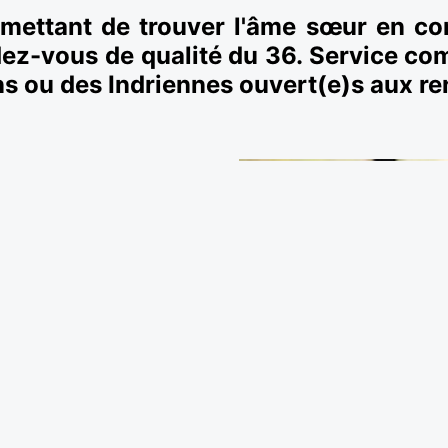
rmettant de trouver l'âme sœur en co
dez-vous de qualité du 36. Service co
ens ou des Indriennes ouvert(e)s aux re
ux
ndre.
s très variées, est propice
promenant au bord du lac de
Chènevières, vous croiserez
nt conçu pour les personnes
rmet aussi de contacter des