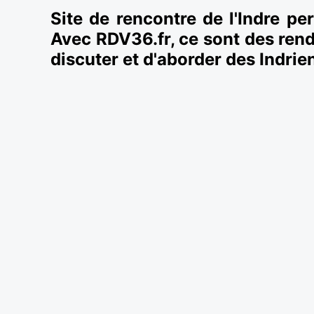
Site de rencontre de l'Indre pe
Avec RDV36.fr, ce sont des ren
discuter et d'aborder des Indri
Rencontre Châteauro
Multipliez les belles rencontres dans l'I
Châteauroux situé au cœur de régions naturelle
aux jolies
rencontres à Châteauroux
. En vous 
Belle-Isle par exemple ou dans l'Écoparc de 
sûrement des Castelroussins sympathiques.
RDV36.fr est un club de rencontre spécialeme
seules de l'Indre et sa région proche. Il pe