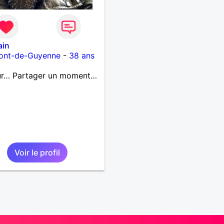
ain
ont-de-Guyenne
-
38 ans
ur… Partager un moment…
Voir le profil