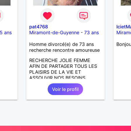
pat4768
IcietM
5 ans
Miramont-de-Guyenne
-
73 ans
Miram
Homme divorcé(e) de 73 ans
Bonjo
recherche rencontre amoureuse
RECHERCHE JOLIE FEMME
AFIN DE PARTAGER TOUS LES
PLAISIRS DE LA VIE ET
ASSOUVIR NOS BESOINS
AMOUREUX
Voir le profil