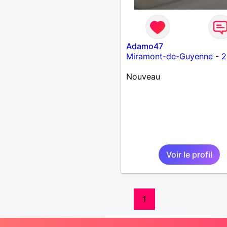
Adamo47
Miramont-de-Guyenne
-
2
Nouveau
Voir le profil
1