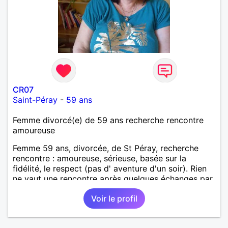
CR07
Saint-Péray
-
59 ans
Femme divorcé(e) de 59 ans recherche rencontre
amoureuse
Femme 59 ans, divorcée, de St Péray, recherche
rencontre : amoureuse, sérieuse, basée sur la
fidélité, le respect (pas d' aventure d'un soir). Rien
ne vaut une rencontre après quelques échanges par
messages pour savoir si il y a un feeling entre les
Voir le profil
deux et le désir de se revoir. Au plaisir de se
découvrir...