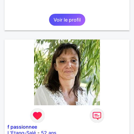
Voir le profil
f passionnee
L'Etang-Salé
-
52 ans